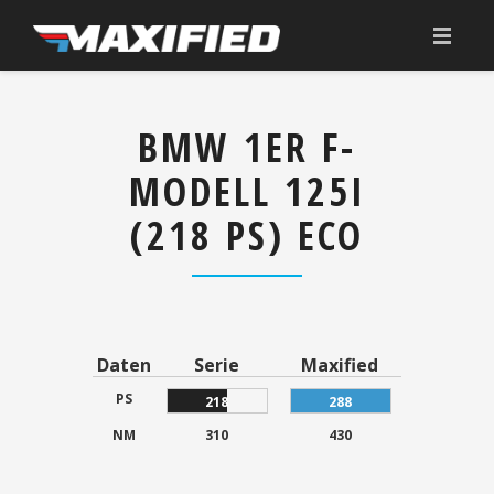
HOME
BMW 1ER F-
ÜBER UNS
MODELL 125I
TUNING
(218 PS) ECO
ANGEBOT
KONFIGURATOR
DOWNLOAD
Daten
Serie
Maxified
KONTAKT
PS
218
288
NM
310
430